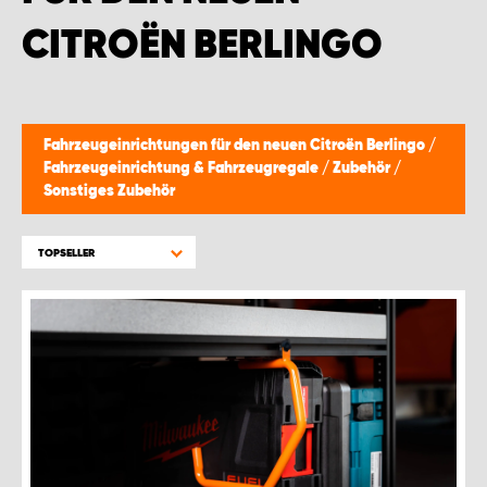
WORK SYSTEM BRÜSSEL
CITROËN BERLINGO
WORK SYSTEM LIMBURG-KEMPEN
WORK SYSTEM NAMEN
Fahrzeugeinrichtungen für den neuen Citroën Berlingo
/
Fahrzeugeinrichtung & Fahrzeugregale
/
Zubehör
/
WORK SYSTEM WORK SYSTEM BRÜGGE
Sonstiges Zubehör
TOPSELLER