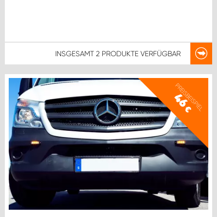
INSGESAMT
2 PRODUKTE
VERFÜGBAR
PREISBEISPIEL
46
€