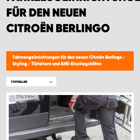
WORK SYSTEM BRÜSSEL
FÜR DEN NEUEN
WORK SYSTEM LIMBURG-KEMPEN
CITROËN BERLINGO
WORK SYSTEM NAMEN
WORK SYSTEM WORK SYSTEM BRÜGGE
Fahrzeugeinrichtungen für den neuen Citroën Berlingo
/
Styling
/
Türleitern und AHK-Einstiegshilfen
TOPSELLER