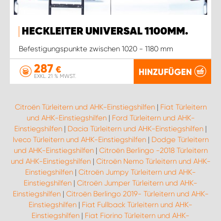
HECKLEITER UNIVERSAL 1100MM.
Befestigungspunkte zwischen 1020 - 1180 mm
287
€
HINZUFÜGEN
EXKL. 21 % MWST.
Citroën Türleitern und AHK-Einstiegshilfen
|
Fiat Türleitern
und AHK-Einstiegshilfen
|
Ford Türleitern und AHK-
Einstiegshilfen
|
Dacia Türleitern und AHK-Einstiegshilfen
|
Iveco Türleitern und AHK-Einstiegshilfen
|
Dodge Türleitern
und AHK-Einstiegshilfen
|
Citroën Berlingo -2018 Türleitern
und AHK-Einstiegshilfen
|
Citroën Nemo Türleitern und AHK-
Einstiegshilfen
|
Citroën Jumpy Türleitern und AHK-
Einstiegshilfen
|
Citroën Jumper Türleitern und AHK-
Einstiegshilfen
|
Citroën Berlingo 2019- Türleitern und AHK-
Einstiegshilfen
|
Fiat Fullback Türleitern und AHK-
Einstiegshilfen
|
Fiat Fiorino Türleitern und AHK-