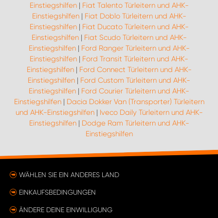
Einstiegshilfen
|
Fiat Talento Türleitern und AHK-
Einstiegshilfen
|
Fiat Doblo Türleitern und AHK-
Einstiegshilfen
|
Fiat Ducato Türleitern und AHK-
Einstiegshilfen
|
Fiat Scudo Türleitern und AHK-
Einstiegshilfen
|
Ford Ranger Türleitern und AHK-
Einstiegshilfen
|
Ford Transit Türleitern und AHK-
Einstiegshilfen
|
Ford Connect Türleitern und AHK-
Einstiegshilfen
|
Ford Custom Türleitern und AHK-
Einstiegshilfen
|
Ford Courier Türleitern und AHK-
Einstiegshilfen
|
Dacia Dokker Van (Transporter) Türleitern
und AHK-Einstiegshilfen
|
Iveco Daily Türleitern und AHK-
Einstiegshilfen
|
Dodge Ram Türleitern und AHK-
Einstiegshilfen
WÄHLEN SIE EIN ANDERES LAND
EINKAUFSBEDINGUNGEN
ÄNDERE DEINE EINWILLIGUNG