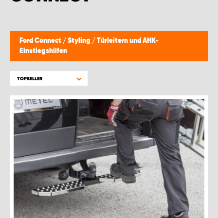
WORK SYSTEM BRÜSSEL
WORK SYSTEM LIMBURG-KEMPEN
Ford Connect
/
Styling
/
Türleitern und AHK-
Einstiegshilfen
WORK SYSTEM NAMEN
TOPSELLER
WORK SYSTEM WORK SYSTEM BRÜGGE