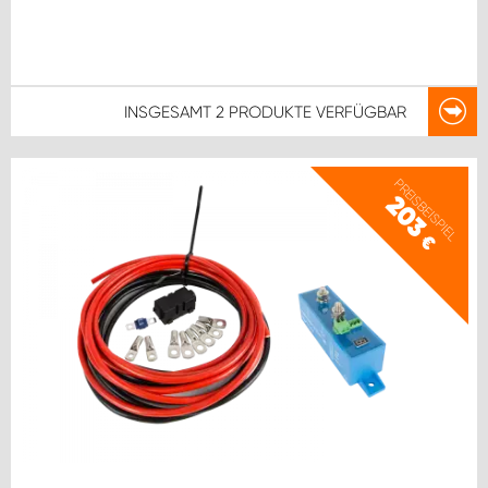
INSGESAMT
2 PRODUKTE
VERFÜGBAR
PREISBEISPIEL
203
€