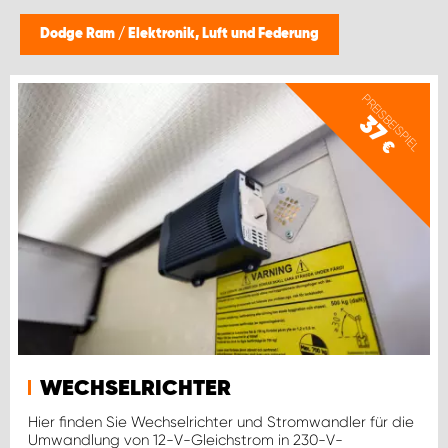
WORK SYSTEM BRÜSSEL
Dodge Ram
/
Elektronik, Luft und Federung
WORK SYSTEM LIMBURG-KEMPEN
PREISBEISPIEL
WORK SYSTEM NAMEN
37
€
WORK SYSTEM WORK SYSTEM BRÜGGE
WECHSELRICHTER
Hier finden Sie Wechselrichter und Stromwandler für die
Umwandlung von 12-V-Gleichstrom in 230-V-