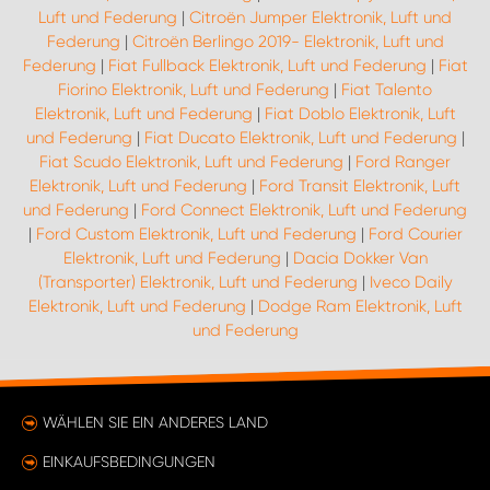
Luft und Federung
|
Citroën Jumper Elektronik, Luft und
Federung
|
Citroën Berlingo 2019- Elektronik, Luft und
Federung
|
Fiat Fullback Elektronik, Luft und Federung
|
Fiat
Fiorino Elektronik, Luft und Federung
|
Fiat Talento
Elektronik, Luft und Federung
|
Fiat Doblo Elektronik, Luft
und Federung
|
Fiat Ducato Elektronik, Luft und Federung
|
Fiat Scudo Elektronik, Luft und Federung
|
Ford Ranger
Elektronik, Luft und Federung
|
Ford Transit Elektronik, Luft
und Federung
|
Ford Connect Elektronik, Luft und Federung
|
Ford Custom Elektronik, Luft und Federung
|
Ford Courier
Elektronik, Luft und Federung
|
Dacia Dokker Van
(Transporter) Elektronik, Luft und Federung
|
Iveco Daily
Elektronik, Luft und Federung
|
Dodge Ram Elektronik, Luft
und Federung
WÄHLEN SIE EIN ANDERES LAND
EINKAUFSBEDINGUNGEN