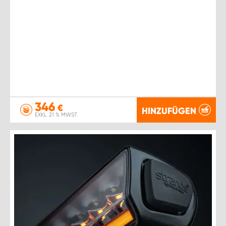
346
€
HINZUFÜGEN
EXKL. 21 % MWST.