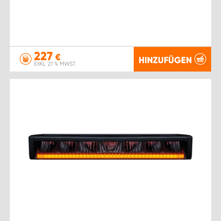
227
€
HINZUFÜGEN
EXKL. 21 % MWST.