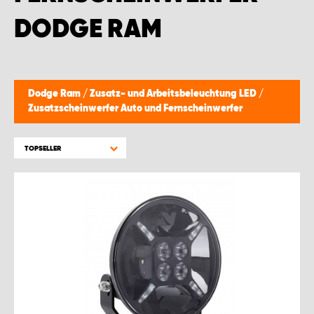
WORK SYSTEM BRÜSSEL
DODGE RAM
WORK SYSTEM LIMBURG-KEMPEN
WORK SYSTEM NAMEN
Dodge Ram
/
Zusatz- und Arbeitsbeleuchtung LED
/
Zusatzscheinwerfer Auto und Fernscheinwerfer
WORK SYSTEM WORK SYSTEM BRÜGGE
TOPSELLER