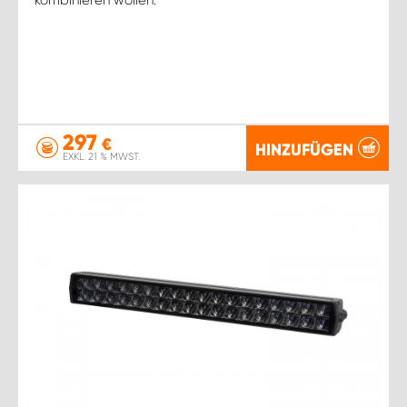
297
€
HINZUFÜGEN
EXKL. 21 % MWST.