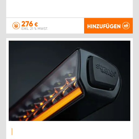
276
€
HINZUFÜGEN
EXKL. 21 % MWST.