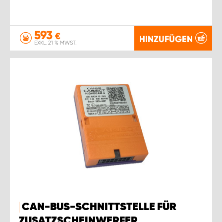
593
€
HINZUFÜGEN
EXKL. 21 % MWST.
CAN-BUS-SCHNITTSTELLE FÜR
ZUSATZSCHEINWERFER,