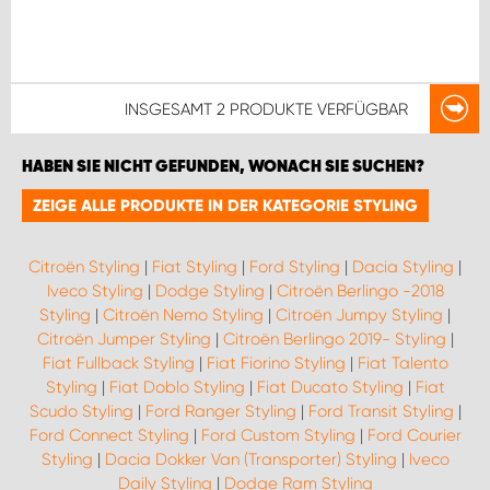
INSGESAMT
2 PRODUKTE
VERFÜGBAR
HABEN SIE NICHT GEFUNDEN, WONACH SIE SUCHEN?
ZEIGE ALLE PRODUKTE IN DER KATEGORIE STYLING
Citroën Styling
|
Fiat Styling
|
Ford Styling
|
Dacia Styling
|
Iveco Styling
|
Dodge Styling
|
Citroën Berlingo -2018
Styling
|
Citroën Nemo Styling
|
Citroën Jumpy Styling
|
Citroën Jumper Styling
|
Citroën Berlingo 2019- Styling
|
Fiat Fullback Styling
|
Fiat Fiorino Styling
|
Fiat Talento
Styling
|
Fiat Doblo Styling
|
Fiat Ducato Styling
|
Fiat
Scudo Styling
|
Ford Ranger Styling
|
Ford Transit Styling
|
Ford Connect Styling
|
Ford Custom Styling
|
Ford Courier
Styling
|
Dacia Dokker Van (Transporter) Styling
|
Iveco
Daily Styling
|
Dodge Ram Styling