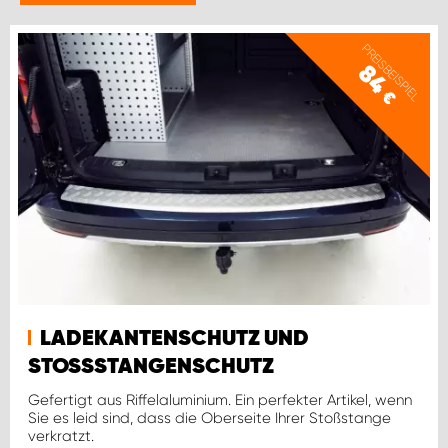
WORK SYSTEM BRÜSSEL
PREISBEISPIEL
WORK SYSTEM LIMBURG-KEMPEN
84
€
WORK SYSTEM NAMEN
WORK SYSTEM WORK SYSTEM BRÜGGE
LADEKANTENSCHUTZ UND
STOSSSTANGENSCHUTZ
Gefertigt aus Riffelaluminium. Ein perfekter Artikel, wenn
Sie es leid sind, dass die Oberseite Ihrer Stoßstange
verkratzt.