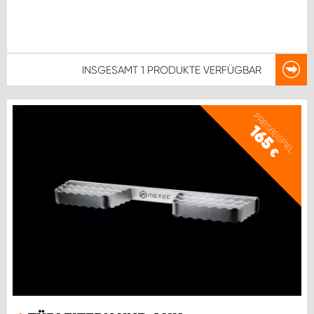
INSGESAMT
1 PRODUKTE
VERFÜGBAR
PREISBEISPIEL
165
€