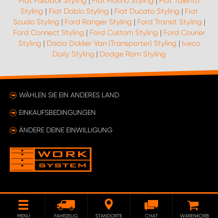
Fiat Fullback Styling
|
Fiat Fiorino Styling
|
Fiat Talento
Styling
|
Fiat Doblo Styling
|
Fiat Ducato Styling
|
Fiat
Scudo Styling
|
Ford Ranger Styling
|
Ford Transit Styling
|
Ford Connect Styling
|
Ford Custom Styling
|
Ford Courier
Styling
|
Dacia Dokker Van (Transporter) Styling
|
Iveco
Daily Styling
|
Dodge Ram Styling
WÄHLEN SIE EIN ANDERES LAND
EINKAUFSBEDINGUNGEN
ÄNDERE DEINE EINWILLIGUNG
MENÜ
FAHRZEUG
STANDORTE
CHAT
WARENKORB