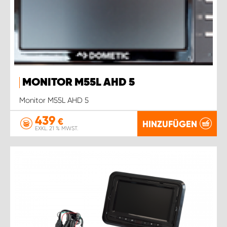
MONITOR M55L AHD 5
Monitor M55L AHD 5
439
€
HINZUFÜGEN
EXKL. 21 % MWST.