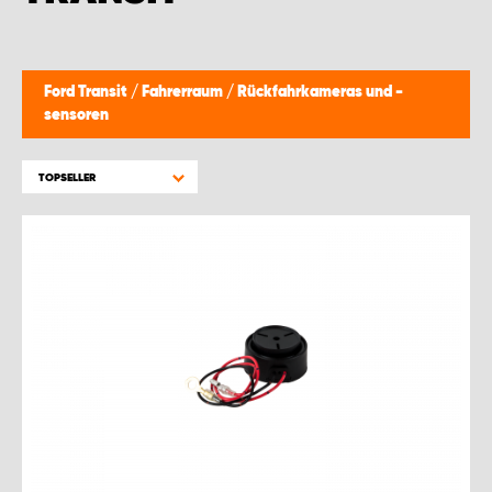
WORK SYSTEM BRÜSSEL
WORK SYSTEM LIMBURG-KEMPEN
Ford Transit
/
Fahrerraum
/
Rückfahrkameras und -
sensoren
WORK SYSTEM NAMEN
TOPSELLER
WORK SYSTEM WORK SYSTEM BRÜGGE