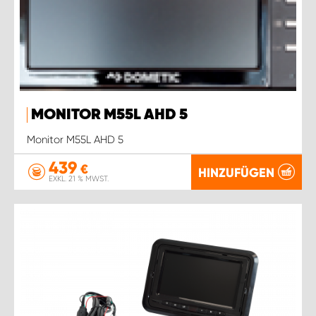
MONITOR M55L AHD 5
Monitor M55L AHD 5
439
€
HINZUFÜGEN
EXKL. 21 % MWST.