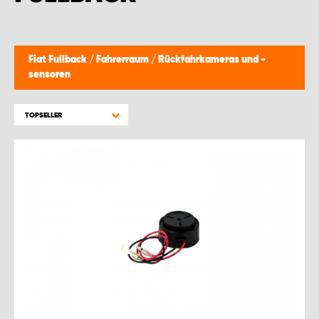
WORK SYSTEM BRÜSSEL
WORK SYSTEM LIMBURG-KEMPEN
Fiat Fullback
/
Fahrerraum
/
Rückfahrkameras und -
sensoren
WORK SYSTEM NAMEN
TOPSELLER
WORK SYSTEM WORK SYSTEM BRÜGGE