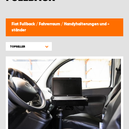
WORK SYSTEM BRÜSSEL
WORK SYSTEM LIMBURG-KEMPEN
Fiat Fullback
/
Fahrerraum
/
Handyhalterungen und -
ständer
WORK SYSTEM NAMEN
TOPSELLER
WORK SYSTEM WORK SYSTEM BRÜGGE