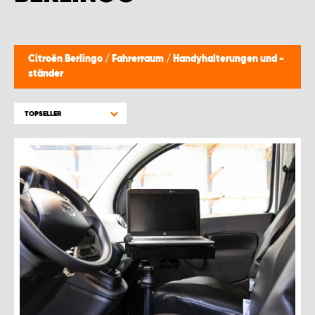
WORK SYSTEM BRÜSSEL
WORK SYSTEM LIMBURG-KEMPEN
Citroën Berlingo
/
Fahrerraum
/
Handyhalterungen und -
ständer
WORK SYSTEM NAMEN
TOPSELLER
WORK SYSTEM WORK SYSTEM BRÜGGE