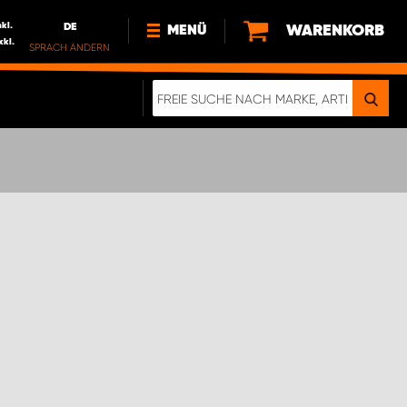
nkl.
DE
WARENKORB
MENÜ
xkl.
SPRACH ÄNDERN
DE
FR
NL
NEWS
ÜBER UNS
NACHHALTIGKEIT