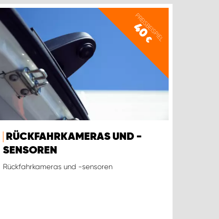
PREISBEISPIEL
40
€
RÜCKFAHRKAMERAS UND -
SENSOREN
Rückfahrkameras und -sensoren