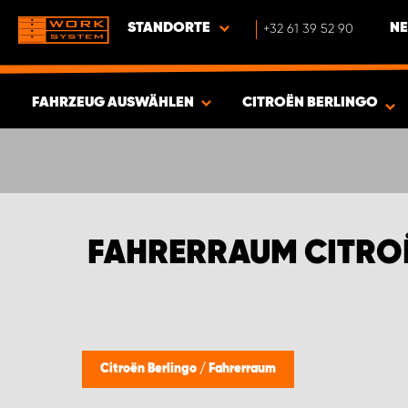
STANDORTE
+32 61 39 52 90
NE
FAHRZEUG AUSWÄHLEN
CITROËN BERLINGO
ERGEBNISSE ANZEIGEN -
348
ARTIKEL
FAHRERRAUM CITRO
Citroën Berlingo
/
Fahrerraum