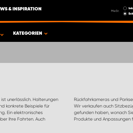
Ink
WS & INSPIRATION
MwSt.
Exk
EUG
KATEGORIEN
st unerlässlich. Halterungen
 die das Fahren erleichtern.
nd konkrete Beispiele für
tomarken. Wenn Sie nicht
g. Ein elektronisches
n gern, die richtigen
über Ihre Fahrten. Auch
Produkte und Anpassungen fü