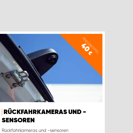
PREISBEISPIEL
40
€
RÜCKFAHRKAMERAS UND -
SENSOREN
Rückfahrkameras und -sensoren