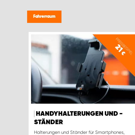
Fahrerraum
PREISBEISPIEL
21
€
HANDYHALTERUNGEN UND -
STÄNDER
Halterungen und Ständer für Smartphones,