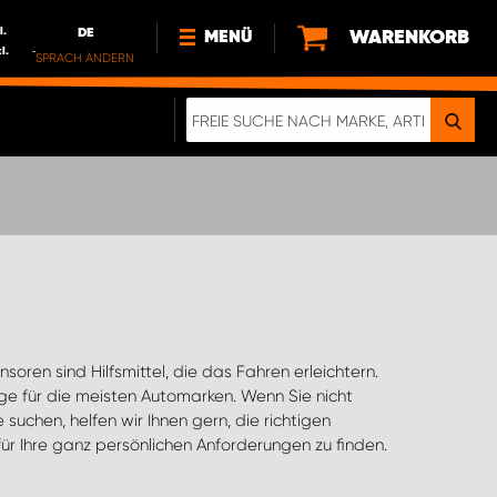
l.
DE
WARENKORB
MENÜ
l.
SPRACH ÄNDERN
DE
FR
NL
NEWS
ÜBER UNS
NACHHALTIGKEIT
r Ihre ganz persönlichen Anforderungen zu finden.