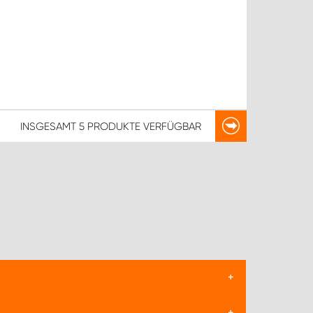
INSGESAMT
5 PRODUKTE
VERFÜGBAR
ch den Einsatz von spezialisierten