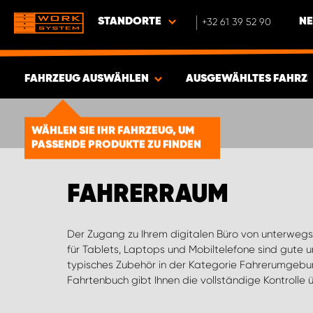
STANDORTE
+32 61 39 52 90
NE
FAHRZEUG AUSWÄHLEN
AUSGEWÄHLTES FAHRZ
ERGEBNISSE ANZEIGEN -
1856
WÄHLEN SIE IHR FAHRZEUG, UM
PASSENDE PRODUKTE ZU FINDEN
ARTIKEL
FAHRERRAUM
Der Zugang zu Ihrem digitalen Büro von unterwegs i
Rückfahrkameras und Parksensoren sind Hilfsmittel,
für Tablets, Laptops und Mobiltelefone sind gute u
Wir verkaufen auch Sitzbezüge für die meisten Au
typisches Zubehör in der Kategorie Fahrerumgebun
gefunden haben, wonach Sie suchen, helfen wir Ihne
Fahrtenbuch gibt Ihnen die vollständige Kontrolle 