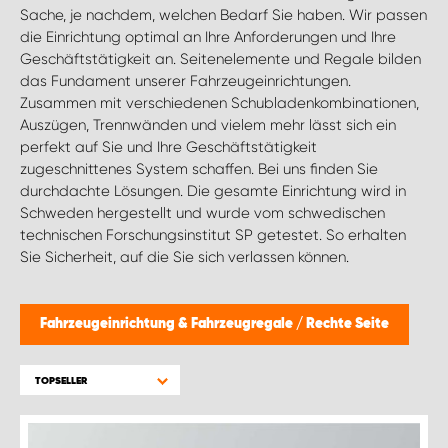
WORK SYSTEM BRÜSSEL
Sache, je nachdem, welchen Bedarf Sie haben. Wir passen
die Einrichtung optimal an Ihre Anforderungen und Ihre
Geschäftstätigkeit an. Seitenelemente und Regale bilden
WORK SYSTEM LIMBURG-KEMPEN
das Fundament unserer Fahrzeugeinrichtungen.
Zusammen mit verschiedenen Schubladenkombinationen,
WORK SYSTEM NAMEN
Auszügen, Trennwänden und vielem mehr lässt sich ein
perfekt auf Sie und Ihre Geschäftstätigkeit
zugeschnittenes System schaffen. Bei uns finden Sie
WORK SYSTEM WORK SYSTEM BRÜGGE
durchdachte Lösungen. Die gesamte Einrichtung wird in
Schweden hergestellt und wurde vom schwedischen
technischen Forschungsinstitut SP getestet. So erhalten
Sie Sicherheit, auf die Sie sich verlassen können.
Fahrzeugeinrichtung & Fahrzeugregale
/
Rechte Seite
TOPSELLER