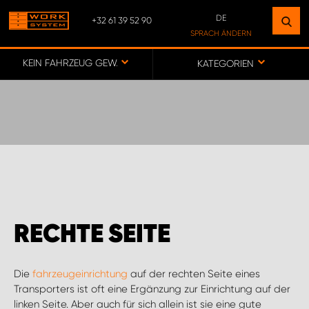
DE
+32 61 39 52 90
FINDEN SIE EINEN STANDORT
SPRACH ÄNDERN
IN IHRER NÄHE
DE
KEIN FAHRZEUG GEWÄHLT
KATEGORIEN
FR
NL
ZUR KARTE
KUNDENSERVICE BELGIEN
SODIPARTS
RECHTE SEITE
WORK SYSTEM ANTWERPEN
Die
fahrzeugeinrichtung
auf der rechten Seite eines
WORK SYSTEM ARDENNES
Transporters ist oft eine Ergänzung zur Einrichtung auf der
linken Seite. Aber auch für sich allein ist sie eine gute