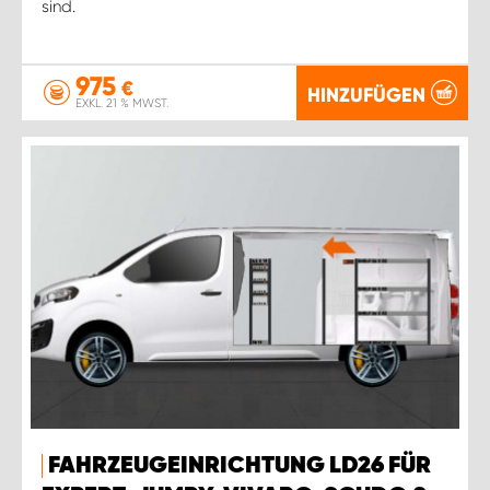
sind.
975
€
HINZUFÜGEN
EXKL. 21 % MWST.
FAHRZEUGEINRICHTUNG LD26 FÜR