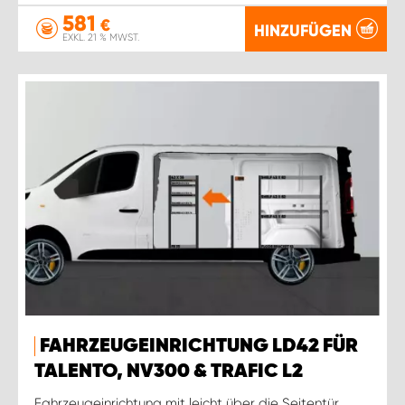
581
€
HINZUFÜGEN
EXKL. 21 % MWST.
FAHRZEUGEINRICHTUNG LD42 FÜR
TALENTO, NV300 & TRAFIC L2
Fahrzeugeinrichtung mit leicht über die Seitentür