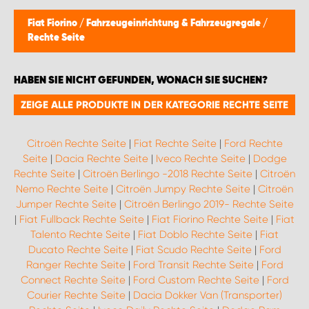
WORK SYSTEM BRÜSSEL
Fiat Fiorino
/
Fahrzeugeinrichtung & Fahrzeugregale
/
Rechte Seite
WORK SYSTEM LIMBURG-KEMPEN
HABEN SIE NICHT GEFUNDEN, WONACH SIE SUCHEN?
WORK SYSTEM NAMEN
ZEIGE ALLE PRODUKTE IN DER KATEGORIE RECHTE SEITE
WORK SYSTEM WORK SYSTEM BRÜGGE
Citroën Rechte Seite
|
Fiat Rechte Seite
|
Ford Rechte
Seite
|
Dacia Rechte Seite
|
Iveco Rechte Seite
|
Dodge
Rechte Seite
|
Citroën Berlingo -2018 Rechte Seite
|
Citroën
Nemo Rechte Seite
|
Citroën Jumpy Rechte Seite
|
Citroën
Jumper Rechte Seite
|
Citroën Berlingo 2019- Rechte Seite
|
Fiat Fullback Rechte Seite
|
Fiat Fiorino Rechte Seite
|
Fiat
Talento Rechte Seite
|
Fiat Doblo Rechte Seite
|
Fiat
Ducato Rechte Seite
|
Fiat Scudo Rechte Seite
|
Ford
Ranger Rechte Seite
|
Ford Transit Rechte Seite
|
Ford
Connect Rechte Seite
|
Ford Custom Rechte Seite
|
Ford
Courier Rechte Seite
|
Dacia Dokker Van (Transporter)