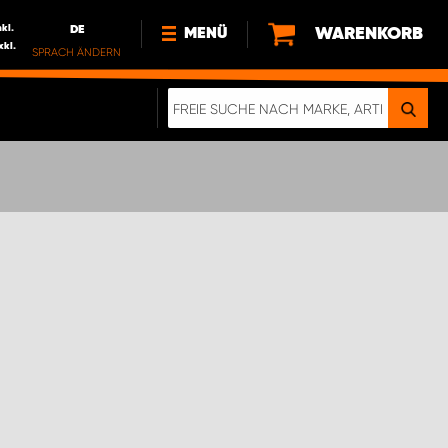
nkl.
DE
WARENKORB
MENÜ
xkl.
SPRACH ÄNDERN
DE
FR
NL
NEWS
ÜBER UNS
NACHHALTIGKEIT