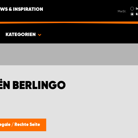
I
WS & INSPIRATION
MwSt.
E
KATEGORIEN
ËN BERLINGO
regale
/
Rechte Seite