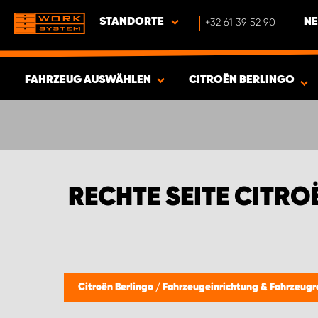
STANDORTE
+32 61 39 52 90
NE
FAHRZEUG AUSWÄHLEN
CITROËN BERLINGO
ERGEBNISSE ANZEIGEN -
348
ARTIKEL
RECHTE SEITE CITRO
Citroën Berlingo
/
Fahrzeugeinrichtung & Fahrzeug