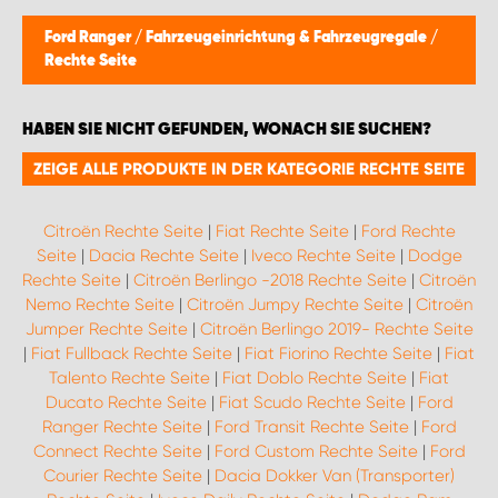
WORK SYSTEM BRÜSSEL
Ford Ranger
/
Fahrzeugeinrichtung & Fahrzeugregale
/
Rechte Seite
WORK SYSTEM LIMBURG-KEMPEN
HABEN SIE NICHT GEFUNDEN, WONACH SIE SUCHEN?
WORK SYSTEM NAMEN
ZEIGE ALLE PRODUKTE IN DER KATEGORIE RECHTE SEITE
WORK SYSTEM WORK SYSTEM BRÜGGE
Citroën Rechte Seite
|
Fiat Rechte Seite
|
Ford Rechte
Seite
|
Dacia Rechte Seite
|
Iveco Rechte Seite
|
Dodge
Rechte Seite
|
Citroën Berlingo -2018 Rechte Seite
|
Citroën
Nemo Rechte Seite
|
Citroën Jumpy Rechte Seite
|
Citroën
Jumper Rechte Seite
|
Citroën Berlingo 2019- Rechte Seite
|
Fiat Fullback Rechte Seite
|
Fiat Fiorino Rechte Seite
|
Fiat
Talento Rechte Seite
|
Fiat Doblo Rechte Seite
|
Fiat
Ducato Rechte Seite
|
Fiat Scudo Rechte Seite
|
Ford
Ranger Rechte Seite
|
Ford Transit Rechte Seite
|
Ford
Connect Rechte Seite
|
Ford Custom Rechte Seite
|
Ford
Courier Rechte Seite
|
Dacia Dokker Van (Transporter)