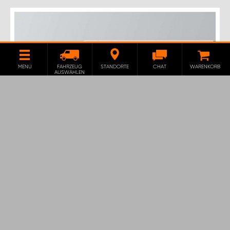
MENÜ
FAHRZEUG
STANDORTE
CHAT
WARENKORB
AUSWÄHLEN
FAHRZEUGEINRICHTUNG BASE26
FÜR IVECO DAILY L3H2
Das BASE26 Fahrzeugregal ist das Einstiegmodell für
Ihren Iveco Daily L3H2.