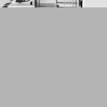
H-BASIC FOR THE PROACE
MAX, BOXER, DUCATO & RELAY
L2H2
Van racking that provides good storage for
the Proace Max, Boxer, Ducato & Relay L2H2.
1 257
€
HINZUFÜGEN
EXKL. 21 % MWST.