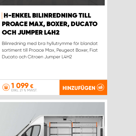
H-ENKEL BILINREDNING TILL
PROACE MAX, BOXER, DUCATO
OCH JUMPER L4H2
Bilinredning med bra hyllutrymme för blandat
sortiment till Proace Max, Peugeot Boxer, Fiat
Ducato och Citroen Jumper L4H2
1 099
€
HINZUFÜGEN
EXKL. 21 % MWST.