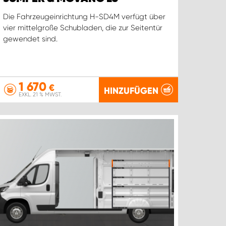
Die Fahrzeugeinrichtung H-SD4M verfügt über
vier mittelgroße Schubladen, die zur Seitentür
gewendet sind.
1 670
€
HINZUFÜGEN
EXKL. 21 % MWST.