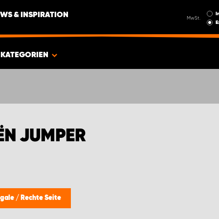
I
WS & INSPIRATION
MwSt.
E
KATEGORIEN
ËN JUMPER
egale
/
Rechte Seite