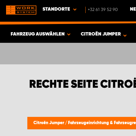
STANDORTE
+32 61 39 52 90
NE
FAHRZEUG AUSWÄHLEN
CITROËN JUMPER
ERGEBNISSE ANZEIGEN -
397
ARTIKEL
RECHTE SEITE CITRO
Citroën Jumper
/
Fahrzeugeinrichtung & Fahrzeugr