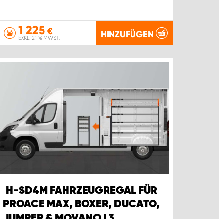
1 225
€
HINZUFÜGEN
EXKL. 21 % MWST.
H-SD4M FAHRZEUGREGAL FÜR
PROACE MAX, BOXER, DUCATO,
JUMPER & MOVANO L3