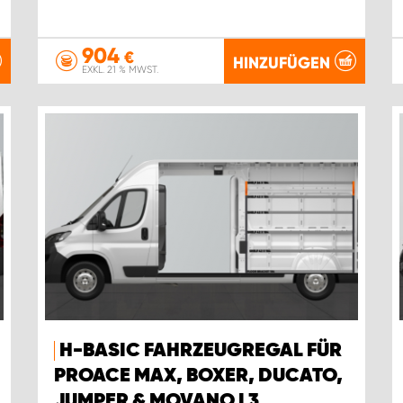
904
€
HINZUFÜGEN
EXKL. 21 % MWST.
H-BASIC FAHRZEUGREGAL FÜR
PROACE MAX, BOXER, DUCATO,
JUMPER & MOVANO L3