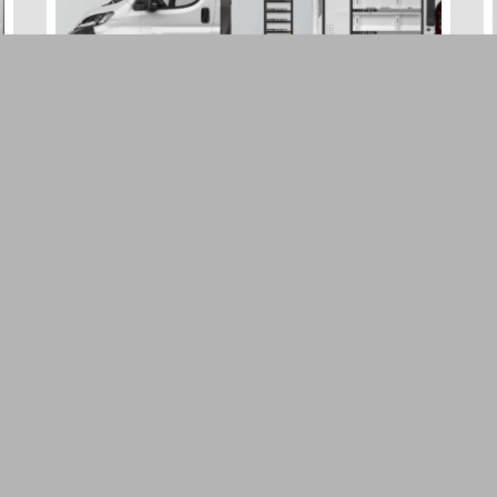
FAHRZEUGEINRICHTUNG
WORK6 FÜR PROACE MAX,
BOXER, DUCATO, JUMPER &
MOVANO L2
Eine flexible Einrichtung mit Werkbank,
Schubladen und Regalstaufläche für ein
einfaches Arbeiten im Fahrzeug.
(Rücknahme/Umtausch ausgeschlossen)
1 493
€
HINZUFÜGEN
EXKL. 21 % MWST.