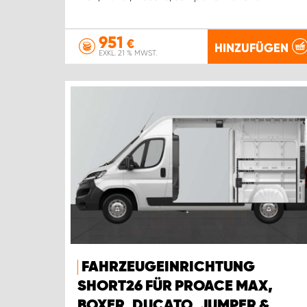
951
€
HINZUFÜGEN
EXKL. 21 % MWST.
FAHRZEUGEINRICHTUNG
SHORT26 FÜR PROACE MAX,
BOXER, DUCATO, JUMPER &