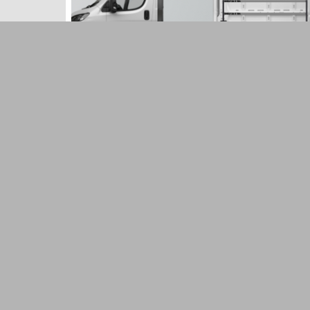
H-ECO FAHRZEUGREGAL FÜR
PROACE MAX, BOXER, DUCATO,
JUMPER & MOVANO
Ein schmales Fahrzeugregal für die
Beifahrerseite des Proace Max, Boxer, Ducato,
Jumper & Movano mit drei Regalböden. Die
Systemtiefe liegt bei 260 mm.
549
€
HINZUFÜGEN
EXKL. 21 % MWST.