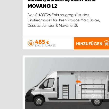
MOVANO L2
Das SHORT26 Fahrzeugregal ist das
Einstiegmodell für Ihren Proace Max, Boxer,
Ducato, Jumper & Movano L2.
485
€
HINZUFÜGEN
EXKL. 21 % MWST.