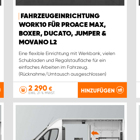
FAHRZEUGEINRICHTUNG
WORK10 FÜR PROACE MAX,
BOXER, DUCATO, JUMPER &
MOVANO L2
Eine flexible Einrichtung mit Werkbank, vielen
Schubladen und Regalstaufläche für ein
einfaches Arbeiten im Fahrzeug.
(Rücknahme/Umtausch ausgeschlossen)
2 290
€
HINZUFÜGEN
EXKL. 21 % MWST.