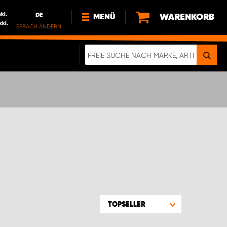
nkl.
DE
WARENKORB
MENÜ
xkl.
SPRACH ÄNDERN
DE
FR
NL
NEWS
ÜBER UNS
NACHHALTIGKEIT
TOPSELLER