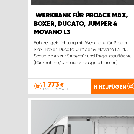
WERKBANK FÜR PROACE MAX,
BOXER, DUCATO, JUMPER &
MOVANO L3
Fahrzeugeinrichtung mit Werkbank für Proace
Max, Boxer, Ducato, Jumper & Movano L3 inkl.
Schubladen zur Seitentür und Regalstaufläche.
(Rücknahme/Umtausch ausgeschlossen)
1 773
€
HINZUFÜGEN
EXKL. 21 % MWST.