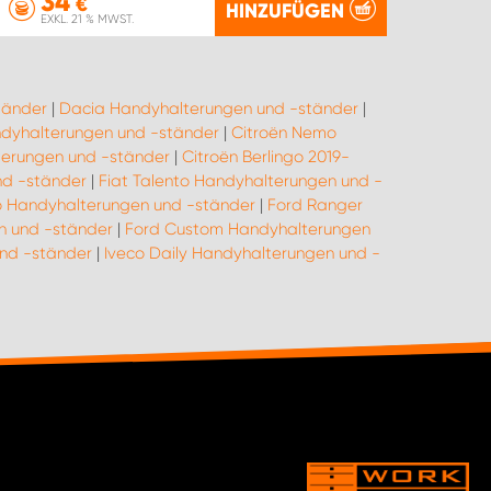
34
€
HINZUFÜGEN
EXKL. 21 % MWST.
tänder
|
Dacia Handyhalterungen und -ständer
|
andyhalterungen und -ständer
|
Citroën Nemo
terungen und -ständer
|
Citroën Berlingo 2019-
nd -ständer
|
Fiat Talento Handyhalterungen und -
o Handyhalterungen und -ständer
|
Ford Ranger
n und -ständer
|
Ford Custom Handyhalterungen
und -ständer
|
Iveco Daily Handyhalterungen und -