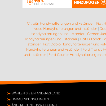
95
€
HINZUFÜGEN
EXKL. 21 % MWST.
Citroën Handyhalterungen und -ständer
|
Fiat 
Iveco Handyhalterungen und -ständer
|
Dod
Handyhalterungen und -ständer
|
Citroën Ju
Handyhalterungen und -ständer
|
Fiat Fullback 
ständer
|
Fiat Doblo Handyhalterungen und -s
Handyhalterungen und -ständer
|
Ford Transit 
und -ständer
|
Ford Courier Handyhalterungen un
WÄHLEN SIE EIN ANDERES LAND
EINKAUFSBEDINGUNGEN
ÄNDERE DEINE EINWILLIGUNG