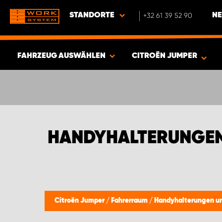
STANDORTE
+32 61 39 52 90
NE
FAHRZEUG AUSWÄHLEN
CITROËN JUMPER
ERGEBNISSE ANZEIGEN -
397
ARTIKEL
HANDYHALTERUNGEN
Citroën Jumper
/
Fahrerraum
/
Handyhalterungen un