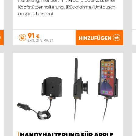
Halterung, montiert mit ProClip oder z. B. einer
Kopfstützenhalterung. (Rücknahme/Umtausch
ausgeschlossen)
91
€
HINZUFÜGEN
EXKL. 21 % MWST.
HANDYHALTERUNG FÜR APPLE