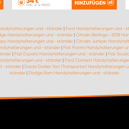
34
€
HINZUFÜGEN
EXKL. 21 % MWST.
Handyhalterungen und -ständer
|
Ford Handyhalterungen und -s
ge Handyhalterungen und -ständer
|
Citroën Berlingo -2018 H
mpy Handyhalterungen und -ständer
|
Citroën Jumper Handyhal
Handyhalterungen und -ständer
|
Fiat Fiorino Handyhalterungen u
tänder
|
Fiat Ducato Handyhalterungen und -ständer
|
Fiat Scud
Handyhalterungen und -ständer
|
Ford Connect Handyhalterunge
d -ständer
|
Dacia Dokker Van (Transporter) Handyhalterungen 
ständer
|
Dodge Ram Handyhalterungen und -ständer