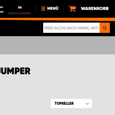
nkl.
DE
WARENKORB
MENÜ
xkl.
SPRACH ÄNDERN
DE
FR
NL
NEWS
ÜBER UNS
NACHHALTIGKEIT
JUMPER
TOPSELLER