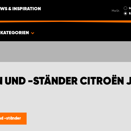
I
WS & INSPIRATION
MwSt.
E
KATEGORIEN
 UND -STÄNDER CITROËN 
d -ständer