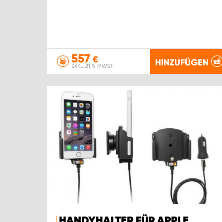
557
€
HINZUFÜGEN
EXKL. 21 % MWST.
HANDYHALTER FÜR APPLE