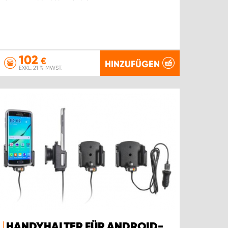
102
€
HINZUFÜGEN
EXKL. 21 % MWST.
HANDYHALTER FÜR ANDROID-