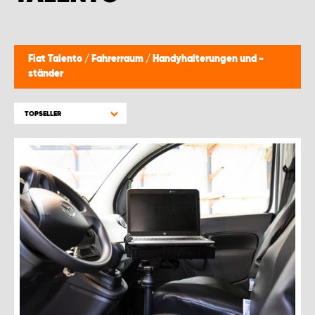
WORK SYSTEM BRÜSSEL
WORK SYSTEM LIMBURG-KEMPEN
Fiat Talento
/
Fahrerraum
/
Handyhalterungen und -
ständer
WORK SYSTEM NAMEN
TOPSELLER
WORK SYSTEM WORK SYSTEM BRÜGGE