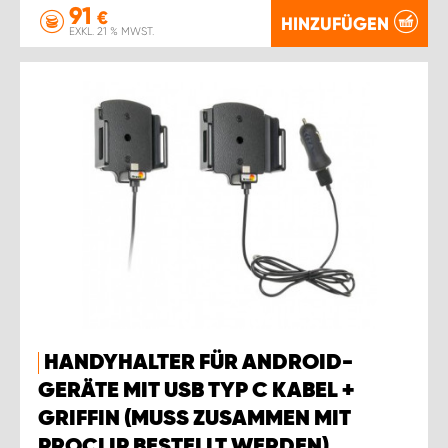
91
€
HINZUFÜGEN
EXKL. 21 % MWST.
HANDYHALTER FÜR ANDROID-
GERÄTE MIT USB TYP C KABEL +
GRIFFIN (MUSS ZUSAMMEN MIT
PROCLIP BESTELLT WERDEN).