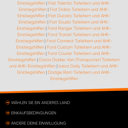
Einstiegshilfen
|
Fiat Talento Türleitern und AHK-
Einstiegshilfen
|
Fiat Doblo Türleitern und AHK-
Einstiegshilfen
|
Fiat Ducato Türleitern und AHK-
Einstiegshilfen
|
Fiat Scudo Türleitern und AHK-
Einstiegshilfen
|
Ford Ranger Türleitern und AHK-
Einstiegshilfen
|
Ford Transit Türleitern und AHK-
Einstiegshilfen
|
Ford Connect Türleitern und AHK-
Einstiegshilfen
|
Ford Custom Türleitern und AHK-
Einstiegshilfen
|
Ford Courier Türleitern und AHK-
Einstiegshilfen
|
Dacia Dokker Van (Transporter) Türleitern
und AHK-Einstiegshilfen
|
Iveco Daily Türleitern und AHK-
Einstiegshilfen
|
Dodge Ram Türleitern und AHK-
Einstiegshilfen
WÄHLEN SIE EIN ANDERES LAND
EINKAUFSBEDINGUNGEN
ÄNDERE DEINE EINWILLIGUNG