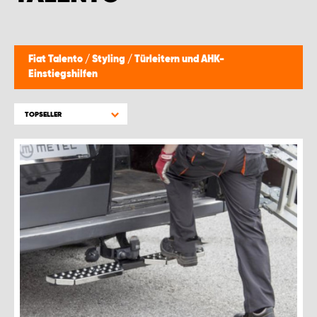
WORK SYSTEM BRÜSSEL
WORK SYSTEM LIMBURG-KEMPEN
Fiat Talento
/
Styling
/
Türleitern und AHK-
Einstiegshilfen
WORK SYSTEM NAMEN
TOPSELLER
WORK SYSTEM WORK SYSTEM BRÜGGE