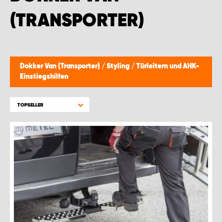
WORK SYSTEM BRÜSSEL
(TRANSPORTER)
WORK SYSTEM LIMBURG-KEMPEN
WORK SYSTEM NAMEN
Dokker Van (Transporter)
/
Styling
/
Türleitern und AHK-
Einstiegshilfen
WORK SYSTEM WORK SYSTEM BRÜGGE
TOPSELLER