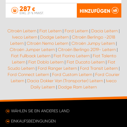
287
€
HINZUFÜGEN
EXKL. 21 % MWST.
Citroën Leitern
|
Fiat Leitern
|
Ford Leitern
|
Dacia Leitern
|
Iveco Leitern
|
Dodge Leitern
|
Citroën Berlingo -2018
Leitern
|
Citroën Nemo Leitern
|
Citroën Jumpy Leitern
|
Citroën Jumper Leitern
|
Citroën Berlingo 2019- Leitern
|
Fiat Fullback Leitern
|
Fiat Fiorino Leitern
|
Fiat Talento
Leitern
|
Fiat Doblo Leitern
|
Fiat Ducato Leitern
|
Fiat
Scudo Leitern
|
Ford Ranger Leitern
|
Ford Transit Leitern
|
Ford Connect Leitern
|
Ford Custom Leitern
|
Ford Courier
Leitern
|
Dacia Dokker Van (Transporter) Leitern
|
Iveco
Daily Leitern
|
Dodge Ram Leitern
WÄHLEN SIE EIN ANDERES LAND
EINKAUFSBEDINGUNGEN