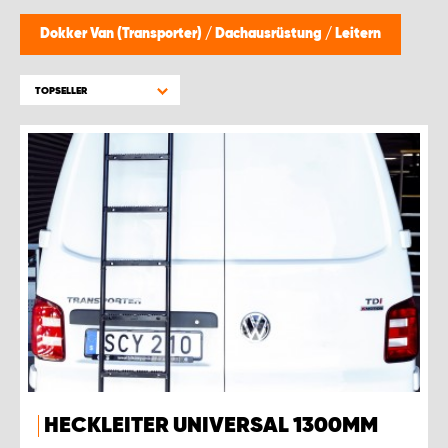
WORK SYSTEM BRÜSSEL
Dokker Van (Transporter)
/
Dachausrüstung
/
Leitern
WORK SYSTEM LIMBURG-KEMPEN
TOPSELLER
WORK SYSTEM NAMEN
WORK SYSTEM WORK SYSTEM BRÜGGE
HECKLEITER UNIVERSAL 1300MM