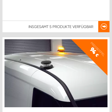
INSGESAMT
5 PRODUKTE
VERFÜGBAR
PREISBEISPIEL
94
€