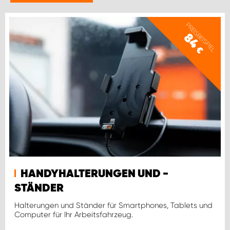
WORK SYSTEM BRÜSSEL
PREISBEISPIEL
WORK SYSTEM LIMBURG-KEMPEN
84
€
WORK SYSTEM NAMEN
WORK SYSTEM WORK SYSTEM BRÜGGE
HANDYHALTERUNGEN UND -
STÄNDER
Halterungen und Ständer für Smartphones, Tablets und
Computer für Ihr Arbeitsfahrzeug.