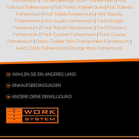
Fahrerraum
|
Citroën Berlingo 2019- Fahrerraum
|
Fiat
Fullback Fahrerraum
|
Fiat Fiorino Fahrerraum
|
Fiat Talento
Fahrerraum
|
Fiat Doblo Fahrerraum
|
Fiat Ducato
Fahrerraum
|
Fiat Scudo Fahrerraum
|
Ford Ranger
Fahrerraum
|
Ford Transit Fahrerraum
|
Ford Connect
Fahrerraum
|
Ford Custom Fahrerraum
|
Ford Courier
Fahrerraum
|
Dacia Dokker Van (Transporter) Fahrerraum
|
Iveco Daily Fahrerraum
|
Dodge Ram Fahrerraum
WÄHLEN SIE EIN ANDERES LAND
EINKAUFSBEDINGUNGEN
ÄNDERE DEINE EINWILLIGUNG