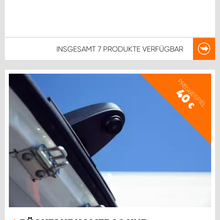
INSGESAMT
7 PRODUKTE
VERFÜGBAR
PREISBEISPIEL
40
€