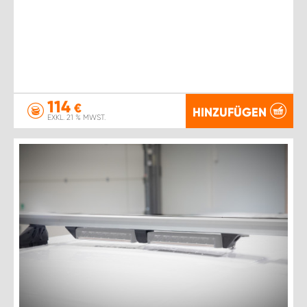
114
€
HINZUFÜGEN
EXKL. 21 % MWST.