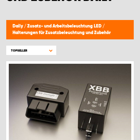
WORK SYSTEM BRÜSSEL
WORK SYSTEM LIMBURG-KEMPEN
Daily
/
Zusatz- und Arbeitsbeleuchtung LED
/
Halterungen für Zusatzbeleuchtung und Zubehör
WORK SYSTEM NAMEN
TOPSELLER
WORK SYSTEM WORK SYSTEM BRÜGGE