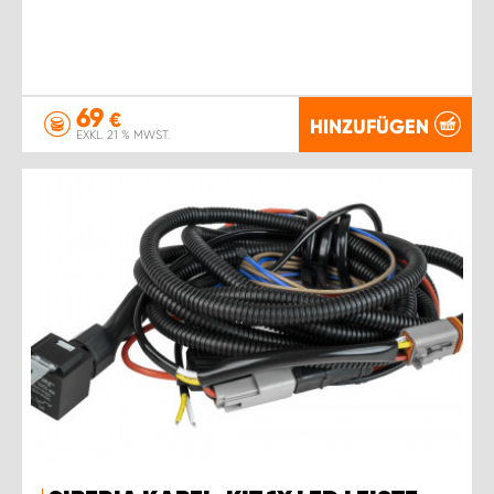
69
€
HINZUFÜGEN
EXKL. 21 % MWST.