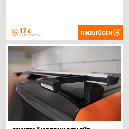
17
€
HINZUFÜGEN
EXKL. 21 % MWST.