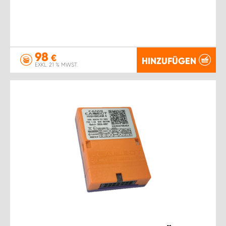
98
€
HINZUFÜGEN
EXKL. 21 % MWST.