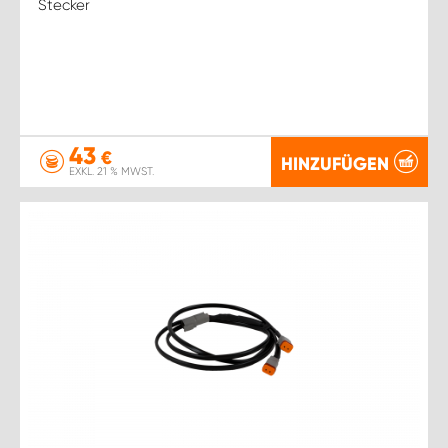
Stecker
43
€
HINZUFÜGEN
EXKL. 21 % MWST.