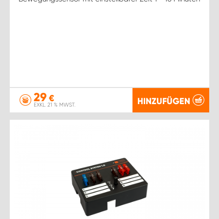
29
€
HINZUFÜGEN
EXKL. 21 % MWST.