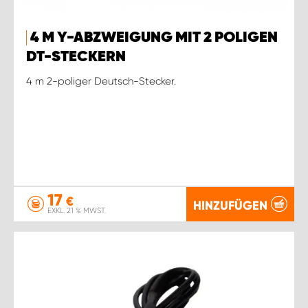
4 M Y-ABZWEIGUNG MIT 2 POLIGEN
DT-STECKERN
4 m 2-poliger Deutsch-Stecker.
17
€
HINZUFÜGEN
EXKL. 21 % MWST.