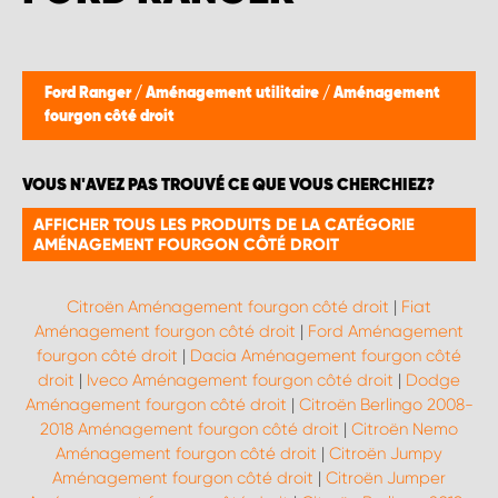
WORK SYSTEM BRUXELLES
WORK SYSTEM LIMBURG-KEMPEN
Ford Ranger
/
Aménagement utilitaire
/
Aménagement
fourgon côté droit
WORK SYSTEM NAMUR
VOUS N'AVEZ PAS TROUVÉ CE QUE VOUS CHERCHIEZ?
WORK SYSTEM WEST BY PRO-VAN
AFFICHER TOUS LES PRODUITS DE LA CATÉGORIE
AMÉNAGEMENT FOURGON CÔTÉ DROIT
Citroën Aménagement fourgon côté droit
|
Fiat
Aménagement fourgon côté droit
|
Ford Aménagement
fourgon côté droit
|
Dacia Aménagement fourgon côté
droit
|
Iveco Aménagement fourgon côté droit
|
Dodge
Aménagement fourgon côté droit
|
Citroën Berlingo 2008-
2018 Aménagement fourgon côté droit
|
Citroën Nemo
Aménagement fourgon côté droit
|
Citroën Jumpy
Aménagement fourgon côté droit
|
Citroën Jumper