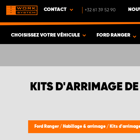
CONTACT
+32 61 39 52 90
NOUV
CHOISISSEZ VOTRE VÉHICULE
FORD RANGER
VOIR LES RÉSULTATS -
382
ARTICLES
KITS D'ARRIMAGE D
Ford Ranger
/
Habillage & arrimage
/
Kits d'arrimag