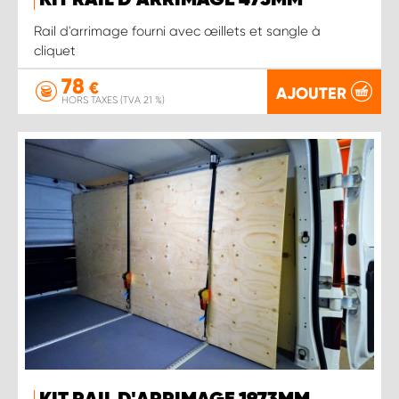
KIT RAIL D'ARRIMAGE 473MM
Rail d'arrimage fourni avec œillets et sangle à
cliquet
78
€
AJOUTER
HORS TAXES (TVA 21 %)