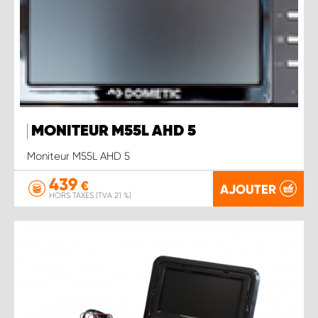
MONITEUR M55L AHD 5
Moniteur M55L AHD 5
439
€
AJOUTER
HORS TAXES (TVA 21 %)