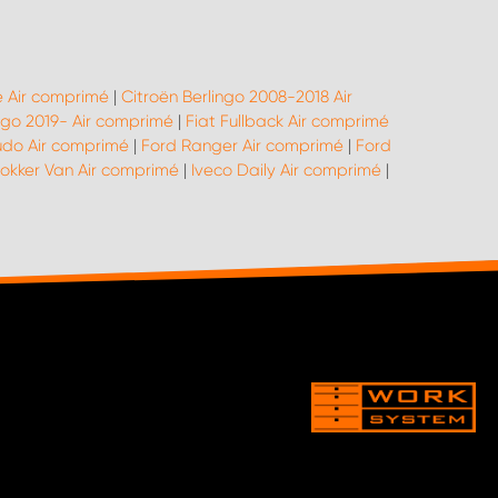
 Air comprimé
|
Citroën Berlingo 2008-2018 Air
ngo 2019- Air comprimé
|
Fiat Fullback Air comprimé
udo Air comprimé
|
Ford Ranger Air comprimé
|
Ford
okker Van Air comprimé
|
Iveco Daily Air comprimé
|