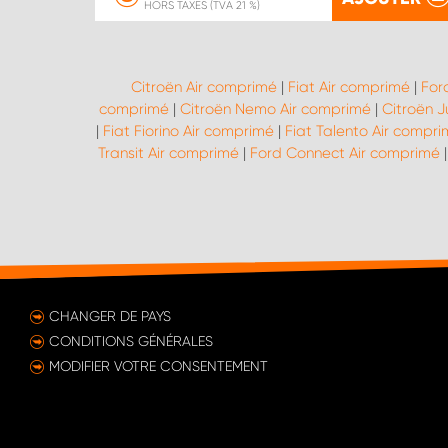
HORS TAXES (TVA 21 %)
Citroën Air comprimé
|
Fiat Air comprimé
|
For
comprimé
|
Citroën Nemo Air comprimé
|
Citroën 
|
Fiat Fiorino Air comprimé
|
Fiat Talento Air compr
Transit Air comprimé
|
Ford Connect Air comprimé
CHANGER DE PAYS
CONDITIONS GÉNÉRALES
MODIFIER VOTRE CONSENTEMENT