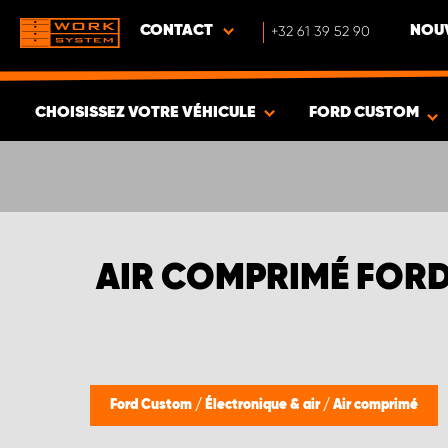
CONTACT
+32 61 39 52 90
NOUV
CHOISISSEZ VOTRE VÉHICULE
FORD CUSTOM
VOIR LES RÉSULTATS -
449
ARTICLES
AIR COMPRIMÉ FOR
Ford Custom
/
Électronique & air
/
Air comprimé