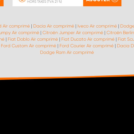
HORS TAXES (TVA 21 %)
d Air comprimé
|
Dacia Air comprimé
|
Iveco Air comprimé
|
Dodge
Jumpy Air comprimé
|
Citroën Jumper Air comprimé
|
Citroën Berli
imé
|
Fiat Doblo Air comprimé
|
Fiat Ducato Air comprimé
|
Fiat Sc
|
Ford Custom Air comprimé
|
Ford Courier Air comprimé
|
Dacia D
Dodge Ram Air comprimé