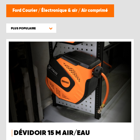
WORK SYSTEM BRUXELLES
Ford Courier
/
Électronique & air
/
Air comprimé
WORK SYSTEM LIMBURG-KEMPEN
PLUS POPULAIRE
WORK SYSTEM NAMUR
WORK SYSTEM WEST BY PRO-VAN
DÉVIDOIR 15 M AIR/EAU