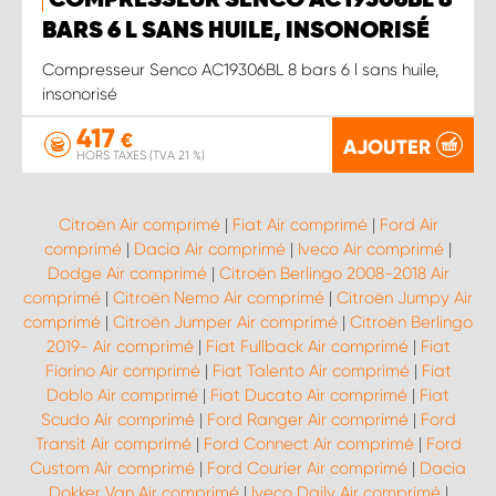
COMPRESSEUR SENCO AC19306BL 8
BARS 6 L SANS HUILE, INSONORISÉ
Compresseur Senco AC19306BL 8 bars 6 l sans huile,
insonorisé
417
€
AJOUTER
HORS TAXES (TVA 21 %)
Citroën Air comprimé
|
Fiat Air comprimé
|
Ford Air
comprimé
|
Dacia Air comprimé
|
Iveco Air comprimé
|
Dodge Air comprimé
|
Citroën Berlingo 2008-2018 Air
comprimé
|
Citroën Nemo Air comprimé
|
Citroën Jumpy Air
comprimé
|
Citroën Jumper Air comprimé
|
Citroën Berlingo
2019- Air comprimé
|
Fiat Fullback Air comprimé
|
Fiat
Fiorino Air comprimé
|
Fiat Talento Air comprimé
|
Fiat
Doblo Air comprimé
|
Fiat Ducato Air comprimé
|
Fiat
Scudo Air comprimé
|
Ford Ranger Air comprimé
|
Ford
Transit Air comprimé
|
Ford Connect Air comprimé
|
Ford
Custom Air comprimé
|
Ford Courier Air comprimé
|
Dacia
Dokker Van Air comprimé
|
Iveco Daily Air comprimé
|