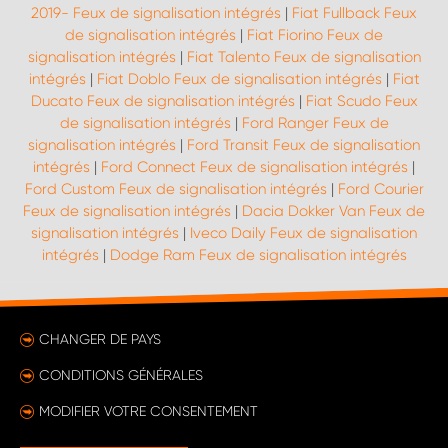
2019- Feux de signalisation intégrés
|
Fiat Fullback Feux
de signalisation intégrés
|
Fiat Fiorino Feux de
signalisation intégrés
|
Fiat Talento Feux de signalisation
intégrés
|
Fiat Doblo Feux de signalisation intégrés
|
Fiat
Ducato Feux de signalisation intégrés
|
Fiat Scudo Feux
de signalisation intégrés
|
Ford Ranger Feux de
signalisation intégrés
|
Ford Transit Feux de signalisation
intégrés
|
Ford Connect Feux de signalisation intégrés
|
Ford Custom Feux de signalisation intégrés
|
Ford Courier
Feux de signalisation intégrés
|
Dacia Dokker Van Feux de
signalisation intégrés
|
Iveco Daily Feux de signalisation
intégrés
|
Dodge Ram Feux de signalisation intégrés
CHANGER DE PAYS
CONDITIONS GÉNÉRALES
MODIFIER VOTRE CONSENTEMENT