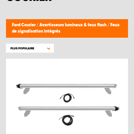
WORK SYSTEM BRUXELLES
WORK SYSTEM LIMBURG-KEMPEN
Ford Courier
/
Avertisseurs lumineux & feux flash
/
Feux
de signalisation intégrés
WORK SYSTEM NAMUR
PLUS POPULAIRE
WORK SYSTEM WEST BY PRO-VAN