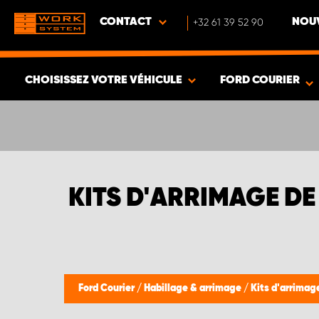
CONTACT
+32 61 39 52 90
NOUV
CHOISISSEZ VOTRE VÉHICULE
FORD COURIER
VOIR LES RÉSULTATS -
351
ARTICLES
KITS D'ARRIMAGE D
Ford Courier
/
Habillage & arrimage
/
Kits d'arrimag