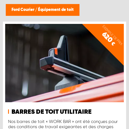
WORK SYSTEM BRUXELLES
Ford Courier
/
Équipement de toit
WORK SYSTEM LIMBURG-KEMPEN
EXEMPLE DE PRIX
620
WORK SYSTEM NAMUR
€
WORK SYSTEM WEST BY PRO-VAN
BARRES DE TOIT UTILITAIRE
Nos barres de toit « WORK BAR » ont été conçues pour
des conditions de travail exigeantes et des charges