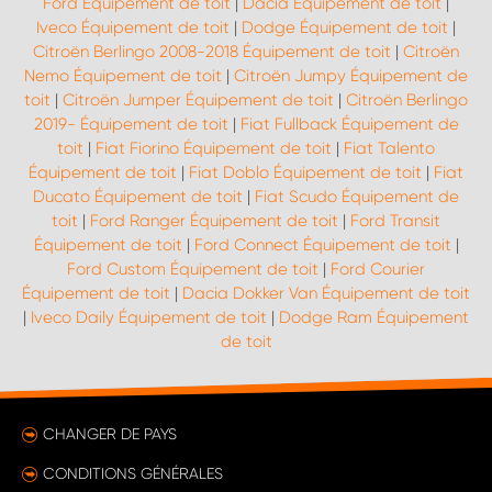
Ford Équipement de toit
|
Dacia Équipement de toit
|
Iveco Équipement de toit
|
Dodge Équipement de toit
|
Citroën Berlingo 2008-2018 Équipement de toit
|
Citroën
Nemo Équipement de toit
|
Citroën Jumpy Équipement de
toit
|
Citroën Jumper Équipement de toit
|
Citroën Berlingo
2019- Équipement de toit
|
Fiat Fullback Équipement de
toit
|
Fiat Fiorino Équipement de toit
|
Fiat Talento
Équipement de toit
|
Fiat Doblo Équipement de toit
|
Fiat
Ducato Équipement de toit
|
Fiat Scudo Équipement de
toit
|
Ford Ranger Équipement de toit
|
Ford Transit
Équipement de toit
|
Ford Connect Équipement de toit
|
Ford Custom Équipement de toit
|
Ford Courier
Équipement de toit
|
Dacia Dokker Van Équipement de toit
|
Iveco Daily Équipement de toit
|
Dodge Ram Équipement
de toit
CHANGER DE PAYS
CONDITIONS GÉNÉRALES