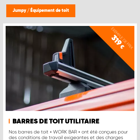
WORK SYSTEM BRUXELLES
Jumpy
/
Équipement de toit
WORK SYSTEM LIMBURG-KEMPEN
EXEMPLE DE PRIX
319
WORK SYSTEM NAMUR
€
WORK SYSTEM WEST BY PRO-VAN
BARRES DE TOIT UTILITAIRE
Nos barres de toit « WORK BAR » ont été conçues pour
des conditions de travail exigeantes et des charges