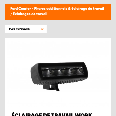
WORK SYSTEM BRUXELLES
Ford Courier
/
Phares additionnels & éclairage de travail
/
Éclairages de travail
WORK SYSTEM LIMBURG-KEMPEN
PLUS POPULAIRE
WORK SYSTEM NAMUR
WORK SYSTEM WEST BY PRO-VAN
ÉCLAIRAGE DE TRAVAIL WORK