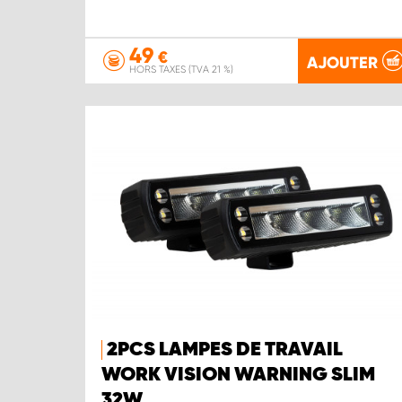
49
€
AJOUTER
HORS TAXES (TVA 21 %)
2PCS LAMPES DE TRAVAIL
WORK VISION WARNING SLIM
32W