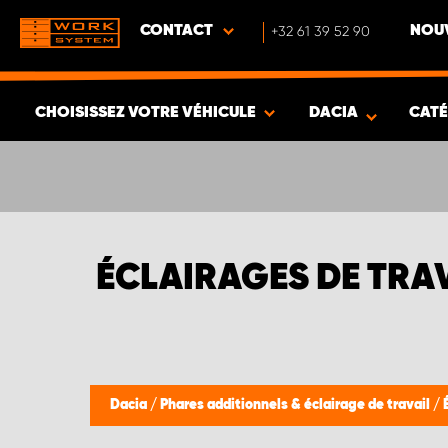
CONTACT
+32 61 39 52 90
NOUV
CHOISISSEZ VOTRE VÉHICULE
DACIA
CAT
VOIR LES RÉSULTATS -
338
ARTICLES
ÉCLAIRAGES DE TRAV
Dacia
/
Phares additionnels & éclairage de travail
/