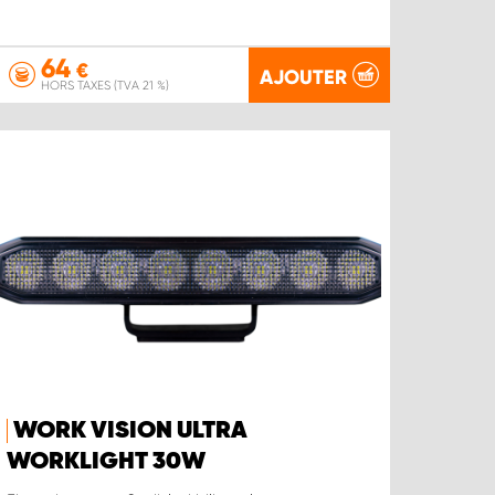
64
€
AJOUTER
HORS TAXES (TVA 21 %)
WORK VISION ULTRA
WORKLIGHT 30W