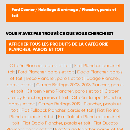
WORK SYSTEM BRUXELLES
Ford Courier
/
Habillage & arrimage
/
Plancher, parois et
toit
WORK SYSTEM LIMBURG-KEMPEN
VOUS N'AVEZ PAS TROUVÉ CE QUE VOUS CHERCHIEZ?
WORK SYSTEM NAMUR
AFFICHER TOUS LES PRODUITS DE LA CATÉGORIE
PLANCHER, PAROIS ET TOIT
WORK SYSTEM WEST BY PRO-VAN
Citroën Plancher, parois et toit
|
Fiat Plancher, parois et
toit
|
Ford Plancher, parois et toit
|
Dacia Plancher, parois
et toit
|
Iveco Plancher, parois et toit
|
Dodge Plancher,
parois et toit
|
Citroën Berlingo 2008-2018 Plancher, parois
et toit
|
Citroën Nemo Plancher, parois et toit
|
Citroën
Jumpy Plancher, parois et toit
|
Citroën Jumper Plancher,
parois et toit
|
Citroën Berlingo 2019- Plancher, parois et
toit
|
Fiat Fullback Plancher, parois et toit
|
Fiat Fiorino
Plancher, parois et toit
|
Fiat Talento Plancher, parois et
toit
|
Fiat Doblo Plancher, parois et toit
|
Fiat Ducato
Plancher, parois et toit
|
Fiat Scudo Plancher, parois et toit