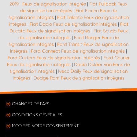
2019- Feux de signalisation intégrés
|
Fiat Fullback Feux
de signalisation intégrés
|
Fiat Fiorino Feux de
signalisation intégrés
|
Fiat Talento Feux de signalisation
intégrés
|
Fiat Doblo Feux de signalisation intégrés
|
Fiat
Ducato Feux de signalisation intégrés
|
Fiat Scudo Feux
de signalisation intégrés
|
Ford Ranger Feux de
signalisation intégrés
|
Ford Transit Feux de signalisation
intégrés
|
Ford Connect Feux de signalisation intégrés
|
Ford Custom Feux de signalisation intégrés
|
Ford Courier
Feux de signalisation intégrés
|
Dacia Dokker Van Feux de
signalisation intégrés
|
Iveco Daily Feux de signalisation
intégrés
|
Dodge Ram Feux de signalisation intégrés
CHANGER DE PAYS
CONDITIONS GÉNÉRALES
MODIFIER VOTRE CONSENTEMENT