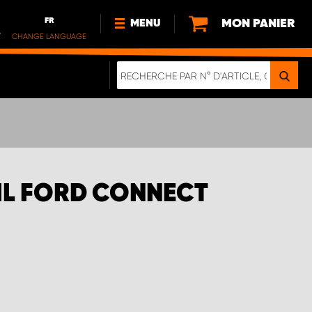
FR
MON PANIER
MENU
.
CHANGE LANGUAGE
DE
FR
NL
NOUVEAUTÉS
À PROPOS DE NOUS
DURABILITÉ
NOTRE BROCHURE NUMÉRIQUE
IL FORD CONNECT