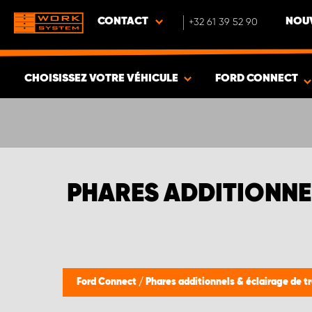
CONTACT
+32 61 39 52 90
NOUV
CHOISISSEZ VOTRE VÉHICULE
FORD CONNECT
VOIR LES RÉSULTATS -
464
ARTICLES
PHARES ADDITIONNE
Ford Connect
/
Phares additionnels & éclairage de tr