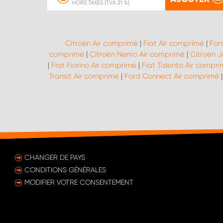
HORS TAXES (TVA 21 %)
Citroën Air comprimé
|
Fiat Air comprimé
|
For
comprimé
|
Citroën Nemo Air comprimé
|
Citroën 
|
Fiat Fiorino Air comprimé
|
Fiat Talento Air compr
Transit Air comprimé
|
Ford Connect Air comprimé
CHANGER DE PAYS
CONDITIONS GÉNÉRALES
MODIFIER VOTRE CONSENTEMENT