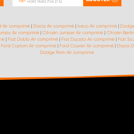
HORS TAXES (TVA 21 %)
d Air comprimé
|
Dacia Air comprimé
|
Iveco Air comprimé
|
Dodge
Jumpy Air comprimé
|
Citroën Jumper Air comprimé
|
Citroën Berli
imé
|
Fiat Doblo Air comprimé
|
Fiat Ducato Air comprimé
|
Fiat Sc
|
Ford Custom Air comprimé
|
Ford Courier Air comprimé
|
Dacia D
Dodge Ram Air comprimé