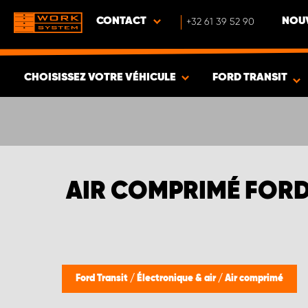
CONTACT
+32 61 39 52 90
NOUV
CHOISISSEZ VOTRE VÉHICULE
FORD TRANSIT
VOIR LES RÉSULTATS -
424
ARTICLES
AIR COMPRIMÉ FORD
Ford Transit
/
Électronique & air
/
Air comprimé