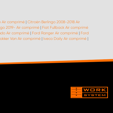
 Air comprimé
|
Citroën Berlingo 2008-2018 Air
ngo 2019- Air comprimé
|
Fiat Fullback Air comprimé
udo Air comprimé
|
Ford Ranger Air comprimé
|
Ford
okker Van Air comprimé
|
Iveco Daily Air comprimé
|