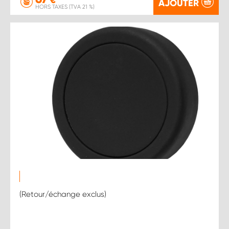
€
AJOUTER
HORS TAXES (TVA 21 %)
(Retour/échange exclus)