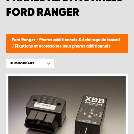
WORK SYSTEM BRUXELLES
FORD RANGER
WORK SYSTEM LIMBURG-KEMPEN
WORK SYSTEM NAMUR
Ford Ranger
/
Phares additionnels & éclairage de travail
/
Fixations et accessoires pour phares additionnels
WORK SYSTEM WEST BY PRO-VAN
PLUS POPULAIRE