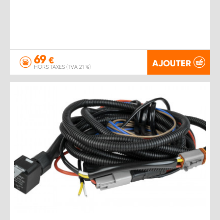
69
€
AJOUTER
HORS TAXES (TVA 21 %)