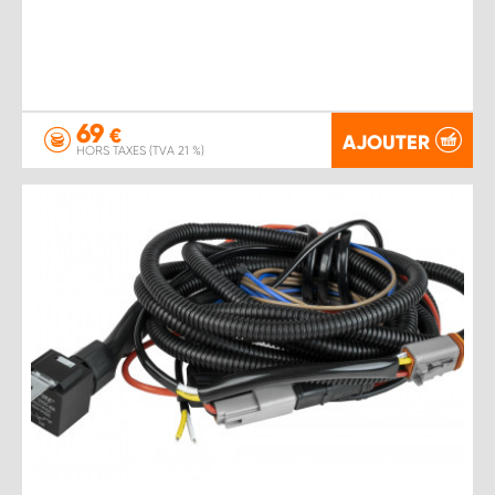
69
€
AJOUTER
HORS TAXES (TVA 21 %)