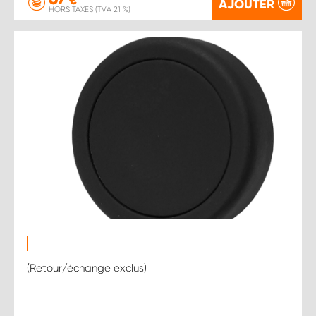
€
AJOUTER
HORS TAXES (TVA 21 %)
(Retour/échange exclus)