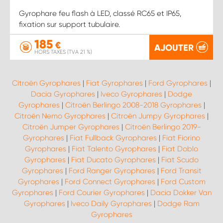
Gyrophare feu flash à LED, classé RC65 et IP65,
fixation sur support tubulaire.
185
€
AJOUTER
HORS TAXES (TVA 21 %)
Citroën Gyrophares
|
Fiat Gyrophares
|
Ford Gyrophares
|
Dacia Gyrophares
|
Iveco Gyrophares
|
Dodge
Gyrophares
|
Citroën Berlingo 2008-2018 Gyrophares
|
Citroën Nemo Gyrophares
|
Citroën Jumpy Gyrophares
|
Citroën Jumper Gyrophares
|
Citroën Berlingo 2019-
Gyrophares
|
Fiat Fullback Gyrophares
|
Fiat Fiorino
Gyrophares
|
Fiat Talento Gyrophares
|
Fiat Doblo
Gyrophares
|
Fiat Ducato Gyrophares
|
Fiat Scudo
Gyrophares
|
Ford Ranger Gyrophares
|
Ford Transit
Gyrophares
|
Ford Connect Gyrophares
|
Ford Custom
Gyrophares
|
Ford Courier Gyrophares
|
Dacia Dokker Van
Gyrophares
|
Iveco Daily Gyrophares
|
Dodge Ram
Gyrophares