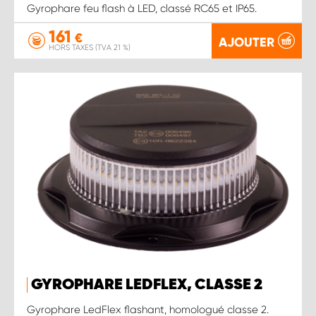
Gyrophare feu flash à LED, classé RC65 et IP65.
161
€
AJOUTER
HORS TAXES (TVA 21 %)
GYROPHARE LEDFLEX, CLASSE 2
Gyrophare LedFlex flashant, homologué classe 2.