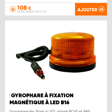
108
€
AJOUTER
HORS TAXES (TVA 21 %)
GYROPHARE À FIXATION
MAGNÉTIQUE À LED B16
Gyrophare feu flash à LED, classé RC65 et IP65,