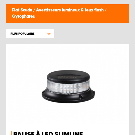
WORK SYSTEM BRUXELLES
Fiat Scudo
/
Avertisseurs lumineux & feux flash
/
Gyrophares
WORK SYSTEM LIMBURG-KEMPEN
PLUS POPULAIRE
WORK SYSTEM NAMUR
WORK SYSTEM WEST BY PRO-VAN
BALISE À LED SLIMLINE