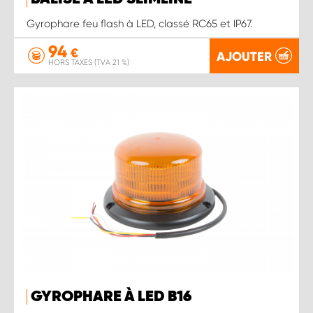
Gyrophare feu flash à LED, classé RC65 et IP67.
94
€
AJOUTER
HORS TAXES (TVA 21 %)
GYROPHARE À LED B16