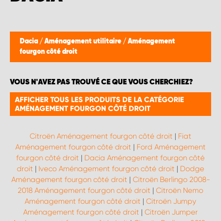
WORK SYSTEM BRUXELLES
WORK SYSTEM LIMBURG-KEMPEN
Dacia
/
Aménagement utilitaire
/
Aménagement
fourgon côté droit
WORK SYSTEM NAMUR
VOUS N'AVEZ PAS TROUVÉ CE QUE VOUS CHERCHIEZ?
WORK SYSTEM WEST BY PRO-VAN
AFFICHER TOUS LES PRODUITS DE LA CATÉGORIE
AMÉNAGEMENT FOURGON CÔTÉ DROIT
Citroën Aménagement fourgon côté droit
|
Fiat
Aménagement fourgon côté droit
|
Ford Aménagement
fourgon côté droit
|
Dacia Aménagement fourgon côté
droit
|
Iveco Aménagement fourgon côté droit
|
Dodge
Aménagement fourgon côté droit
|
Citroën Berlingo 2008-
2018 Aménagement fourgon côté droit
|
Citroën Nemo
Aménagement fourgon côté droit
|
Citroën Jumpy
Aménagement fourgon côté droit
|
Citroën Jumper